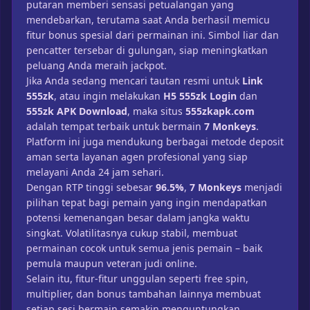
putaran memberi sensasi petualangan yang
mendebarkan, terutama saat Anda berhasil memicu
fitur bonus spesial dari permainan ini. Simbol liar dan
pencatter tersebar di gulungan, siap meningkatkan
peluang Anda meraih jackpot.
Jika Anda sedang mencari tautan resmi untuk
Link
555zk
, atau ingin melakukan
H5 555zk Login
dan
555zk APK Download
, maka situs
555zkapk.com
adalah tempat terbaik untuk bermain
7 Monkeys
.
Platform ini juga mendukung berbagai metode deposit
aman serta layanan agen profesional yang siap
melayani Anda 24 jam sehari.
Dengan RTP tinggi sebesar
96.5%
,
7 Monkeys
menjadi
pilihan tepat bagi pemain yang ingin mendapatkan
potensi kemenangan besar dalam jangka waktu
singkat. Volatilitasnya cukup stabil, membuat
permainan cocok untuk semua jenis pemain – baik
pemula maupun veteran judi online.
Selain itu, fitur-fitur unggulan seperti free spin,
multiplier, dan bonus tambahan lainnya membuat
setiap sesi bermain semakin menguntungkan.