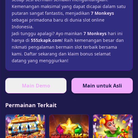
Kemenangan maksimal yang dapat dicapai dalam satu
putaran sangat fantastis, menjadikan
7 Monkeys
sebagai primadona baru di dunia slot online
Indonesia.
Jadi tunggu apalagi? Ayo mainkan
7 Monkeys
hari ini
hanya di
555zkapk.com
! Raih kemenangan besar dan
nikmati pengalaman bermain slot terbaik bersama
kami. Daftar sekarang dan klaim bonus selamat
datang yang menggiurkan!
Main Demo
Main untuk Asli
Permainan Terkait