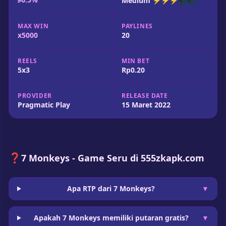
Medium ⚡⚡⚡🌑🌑
MAX WIN
PAYLINES
x5000
20
REELS
MIN BET
5x3
Rp0.20
PROVIDER
RELEASE DATE
Pragmatic Play
15 Maret 2022
❓
7 Monkeys - Game Seru di 555zkapk.com
Apa RTP dari 7 Monkeys?
▼
Apakah 7 Monkeys memiliki putaran gratis?
▼