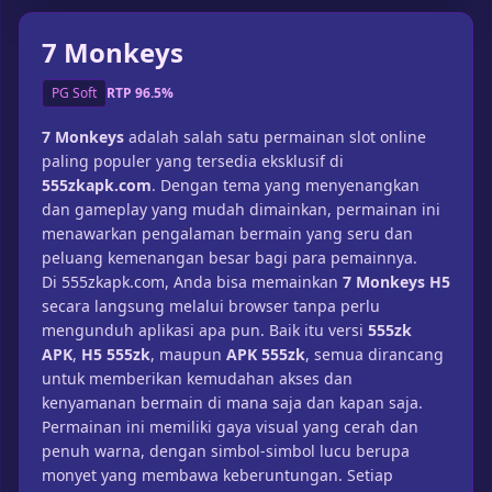
▶
7 Monkeys
PG Soft
RTP 96.5%
7 Monkeys
adalah salah satu permainan slot online
paling populer yang tersedia eksklusif di
555zkapk.com
. Dengan tema yang menyenangkan
dan gameplay yang mudah dimainkan, permainan ini
menawarkan pengalaman bermain yang seru dan
peluang kemenangan besar bagi para pemainnya.
Di 555zkapk.com, Anda bisa memainkan
7 Monkeys H5
secara langsung melalui browser tanpa perlu
mengunduh aplikasi apa pun. Baik itu versi
555zk
APK
,
H5 555zk
, maupun
APK 555zk
, semua dirancang
untuk memberikan kemudahan akses dan
kenyamanan bermain di mana saja dan kapan saja.
Permainan ini memiliki gaya visual yang cerah dan
penuh warna, dengan simbol-simbol lucu berupa
monyet yang membawa keberuntungan. Setiap