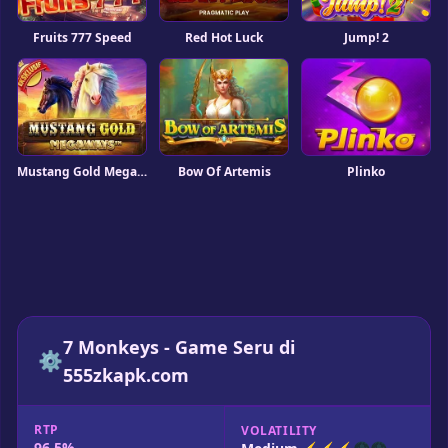
Jump! 2
Fruits 777 Speed
Red Hot Luck
Mustang Gold Megaways
Bow Of Artemis
Plinko
7 Monkeys - Game Seru di
⚙️
555zkapk.com
RTP
VOLATILITY
96.5%