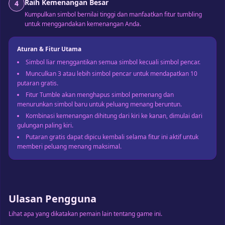
Raih Kemenangan Besar
4
Kumpulkan simbol bernilai tinggi dan manfaatkan fitur tumbling
untuk menggandakan kemenangan Anda.
Aturan & Fitur Utama
Simbol liar menggantikan semua simbol kecuali simbol pencar.
Munculkan 3 atau lebih simbol pencar untuk mendapatkan 10
putaran gratis.
Fitur Tumble akan menghapus simbol pemenang dan
menurunkan simbol baru untuk peluang menang beruntun.
Kombinasi kemenangan dihitung dari kiri ke kanan, dimulai dari
gulungan paling kiri.
Putaran gratis dapat dipicu kembali selama fitur ini aktif untuk
memberi peluang menang maksimal.
Ulasan Pengguna
Lihat apa yang dikatakan pemain lain tentang game ini.