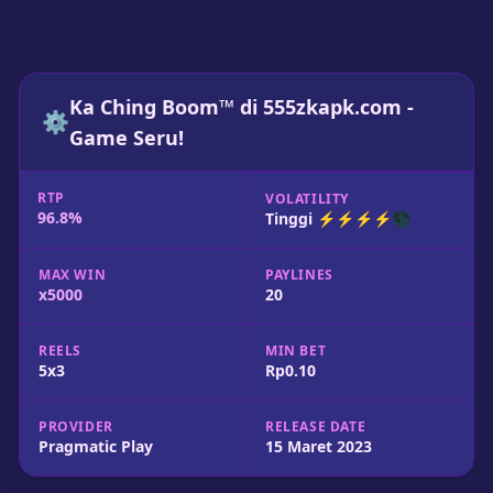
Ka Ching Boom™ di 555zkapk.com -
⚙️
Game Seru!
RTP
VOLATILITY
96.8%
Tinggi ⚡⚡⚡⚡🌑
MAX WIN
PAYLINES
x5000
20
REELS
MIN BET
5x3
Rp0.10
PROVIDER
RELEASE DATE
Pragmatic Play
15 Maret 2023