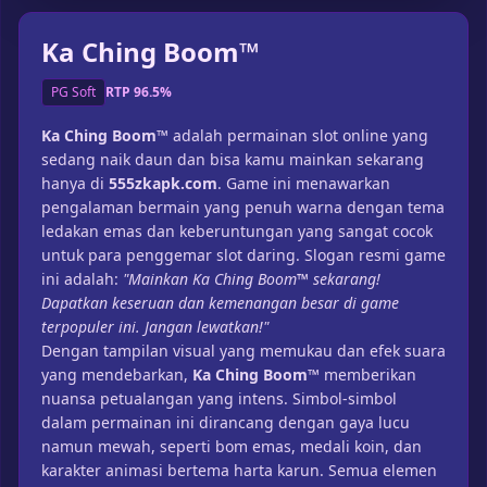
▶
Ka Ching Boom™
PG Soft
RTP 96.5%
Ka Ching Boom™
adalah permainan slot online yang
sedang naik daun dan bisa kamu mainkan sekarang
hanya di
555zkapk.com
. Game ini menawarkan
pengalaman bermain yang penuh warna dengan tema
ledakan emas dan keberuntungan yang sangat cocok
untuk para penggemar slot daring. Slogan resmi game
ini adalah:
"Mainkan Ka Ching Boom™ sekarang!
Dapatkan keseruan dan kemenangan besar di game
terpopuler ini. Jangan lewatkan!"
Dengan tampilan visual yang memukau dan efek suara
yang mendebarkan,
Ka Ching Boom™
memberikan
nuansa petualangan yang intens. Simbol-simbol
dalam permainan ini dirancang dengan gaya lucu
namun mewah, seperti bom emas, medali koin, dan
karakter animasi bertema harta karun. Semua elemen