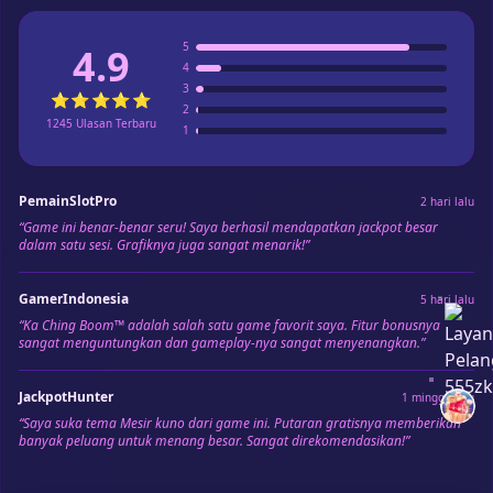
5
4.9
4
3
⭐⭐⭐⭐⭐
2
1245 Ulasan Terbaru
1
PemainSlotPro
2 hari lalu
“Game ini benar-benar seru! Saya berhasil mendapatkan jackpot besar
dalam satu sesi. Grafiknya juga sangat menarik!”
GamerIndonesia
5 hari lalu
“Ka Ching Boom™ adalah salah satu game favorit saya. Fitur bonusnya
sangat menguntungkan dan gameplay-nya sangat menyenangkan.”
JackpotHunter
1 minggu lalu
“Saya suka tema Mesir kuno dari game ini. Putaran gratisnya memberikan
banyak peluang untuk menang besar. Sangat direkomendasikan!”