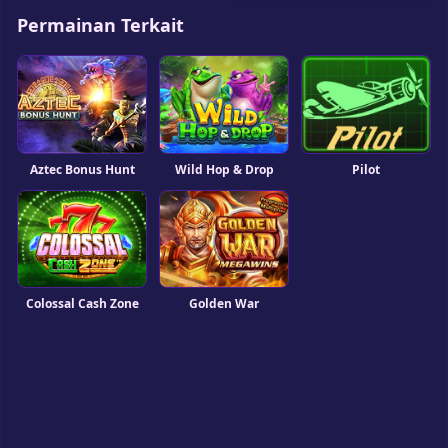
Permainan Terkait
Wild Hop & Drop
Pilot
Aztec Bonus Hunt
Colossal Cash Zone
Golden War