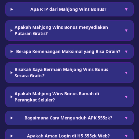
Apa RTP dari Mahjong Wins Bonus?
▼
Apakah Mahjong Wins Bonus menyediakan
▼
Putaran Gratis?
Berapa Kemenangan Maksimal yang Bisa Diraih?
▼
Bisakah Saya Bermain Mahjong Wins Bonus
▼
Secara Gratis?
Apakah Mahjong Wins Bonus Ramah di
▼
Perangkat Seluler?
Bagaimana Cara Mengunduh APK 555zk?
▼
Apakah Aman Login di H5 555zk Web?
▼