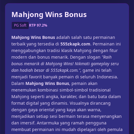
▶
Mahjong Wins Bonus
PG Soft
RTP 97.2%
Mahjong Wins Bonus
adalah salah satu permainan
terbaik yang tersedia di
555zkapk.com
. Permainan ini
menggabungkan tradisi klasik Mahjong dengan fitur
modern dan bonus menarik. Dengan slogan
"Raih
bonus menarik di Mahjong Wins! Nikmati gameplay seru
dan hadiah besar di 555zkapk.com."
, game ini telah
menjadi favorit banyak pemain di seluruh Indonesia.
Dalam
Mahjong Wins Bonus
, pemain akan
menemukan kombinasi simbol-simbol tradisional
Mahjong seperti angka, karakter, dan batu bata dalam
format digital yang dinamis. Visualnya dirancang
dengan gaya oriental yang kaya akan warna,
menjadikan setiap sesi bermain terasa menyenangkan
dan imersif. Antarmuka yang ramah pengguna
membuat permainan ini mudah dipelajari oleh pemula