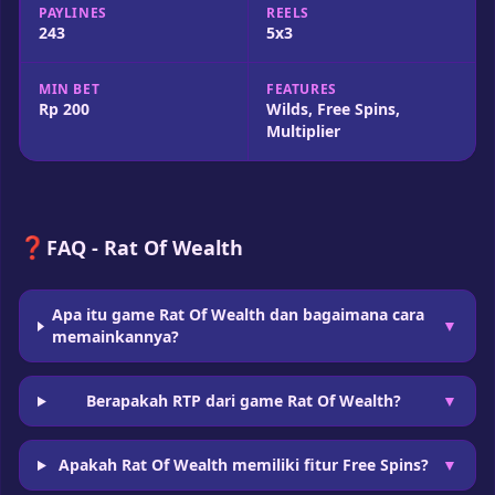
PAYLINES
REELS
243
5x3
MIN BET
FEATURES
Rp 200
Wilds, Free Spins,
Multiplier
❓
FAQ - Rat Of Wealth
Apa itu game Rat Of Wealth dan bagaimana cara
▼
memainkannya?
Berapakah RTP dari game Rat Of Wealth?
▼
Apakah Rat Of Wealth memiliki fitur Free Spins?
▼