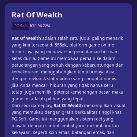
▶
Rat Of Wealth
PG Soft
RTP 96.72%
Rat Of Wealth
adalah salah satu judul paling menarik
yang kini tersedia di
555zk
, platform game online
terpercaya yang menawarkan pengalaman bermain
kelas dunia. Game ini membawa pemain ke dalam
petualangan yang penuh dengan keberuntungan dan
kemakmuran, menggabungkan tema budaya Asia
dengan mekanik slot modern yang sangat dinamis.
Jika Anda mencari hiburan yang tidak hanya seru
tetapi juga memiliki potensi kemenangan besar, maka
game ini adalah pilihan yang tepat.
Dari segi gameplay,
Rat Of Wealth
menampilkan visual
yang memukau dengan grafis berkualitas tinggi khas
PG Soft. Game ini menggunakan sistem reel yang
inovatif dengan simbol-simbol yang melambangkan
kekayaan, seperti koin emas, batangan emas, dan