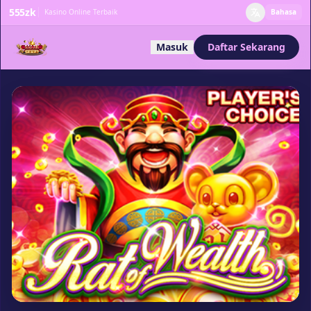
555zk
Kasino Online Terbaik
Bahasa
Masuk
Daftar Sekarang