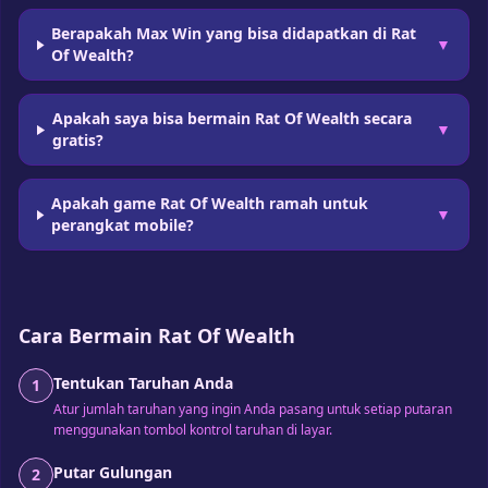
Berapakah Max Win yang bisa didapatkan di Rat
▼
Of Wealth?
Apakah saya bisa bermain Rat Of Wealth secara
▼
gratis?
Apakah game Rat Of Wealth ramah untuk
▼
perangkat mobile?
Cara Bermain Rat Of Wealth
Tentukan Taruhan Anda
1
Atur jumlah taruhan yang ingin Anda pasang untuk setiap putaran
menggunakan tombol kontrol taruhan di layar.
Putar Gulungan
2