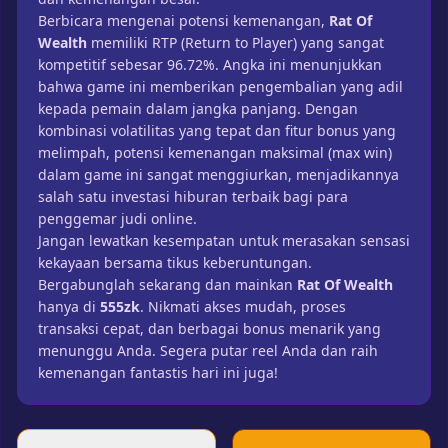
Berbicara mengenai potensi kemenangan,
Rat Of
Wealth
memiliki RTP (Return to Player) yang sangat
kompetitif sebesar 96.72%. Angka ini menunjukkan
bahwa game ini memberikan pengembalian yang adil
kepada pemain dalam jangka panjang. Dengan
kombinasi volatilitas yang tepat dan fitur bonus yang
melimpah, potensi kemenangan maksimal (max win)
dalam game ini sangat menggiurkan, menjadikannya
salah satu investasi hiburan terbaik bagi para
penggemar judi online.
Jangan lewatkan kesempatan untuk merasakan sensasi
kekayaan bersama tikus keberuntungan.
Bergabunglah sekarang dan mainkan
Rat Of Wealth
hanya di
555zk
. Nikmati akses mudah, proses
transaksi cepat, dan berbagai bonus menarik yang
menunggu Anda. Segera putar reel Anda dan raih
kemenangan fantastis hari ini juga!